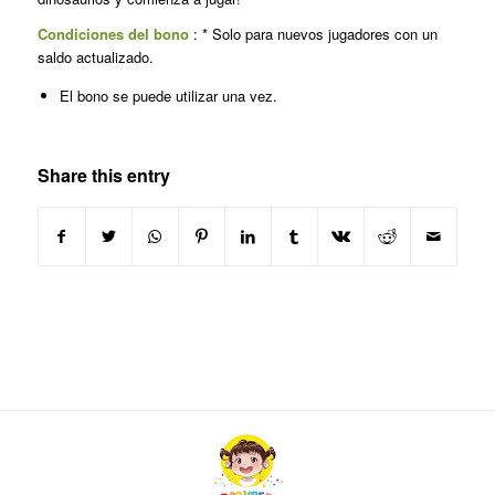
Condiciones del bono
: * Solo para nuevos jugadores con un
saldo actualizado.
El bono se puede utilizar una vez.
Share this entry