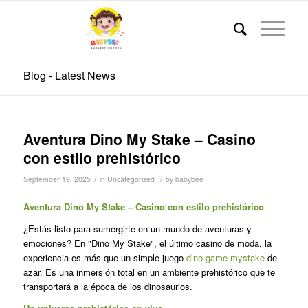
Blog - Latest News
Aventura Dino My Stake – Casino
con estilo prehistórico
/
/
September 19, 2025
in
Uncategorized
by
babybee
Aventura Dino My Stake – Casino con estilo prehistórico
¿Estás listo para sumergirte en un mundo de aventuras y
emociones? En "Dino My Stake", el último casino de moda, la
experiencia es más que un simple juego
dino game mystake
de
azar. Es una inmersión total en un ambiente prehistórico que te
transportará a la época de los dinosaurios.