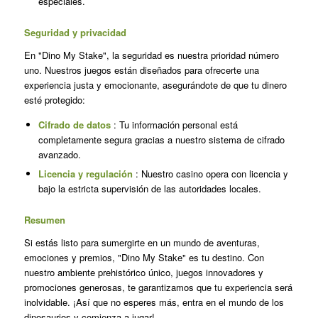
especiales.
Seguridad y privacidad
En "Dino My Stake", la seguridad es nuestra prioridad número
uno. Nuestros juegos están diseñados para ofrecerte una
experiencia justa y emocionante, asegurándote de que tu dinero
esté protegido:
Cifrado de datos
: Tu información personal está
completamente segura gracias a nuestro sistema de cifrado
avanzado.
Licencia y regulación
: Nuestro casino opera con licencia y
bajo la estricta supervisión de las autoridades locales.
Resumen
Si estás listo para sumergirte en un mundo de aventuras,
emociones y premios, "Dino My Stake" es tu destino. Con
nuestro ambiente prehistórico único, juegos innovadores y
promociones generosas, te garantizamos que tu experiencia será
inolvidable. ¡Así que no esperes más, entra en el mundo de los
dinosaurios y comienza a jugar!