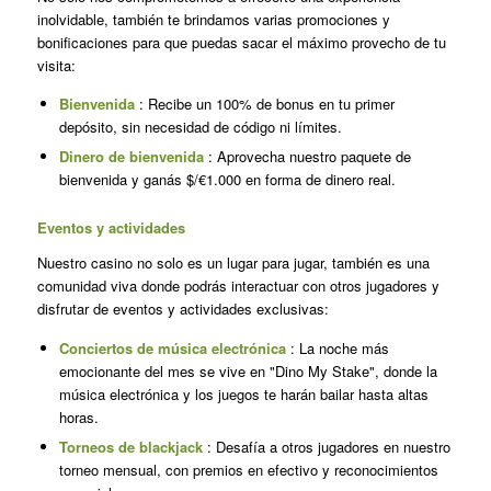
inolvidable, también te brindamos varias promociones y
bonificaciones para que puedas sacar el máximo provecho de tu
visita:
Bienvenida
: Recibe un 100% de bonus en tu primer
depósito, sin necesidad de código ni límites.
Dinero de bienvenida
: Aprovecha nuestro paquete de
bienvenida y ganás $/€1.000 en forma de dinero real.
Eventos y actividades
Nuestro casino no solo es un lugar para jugar, también es una
comunidad viva donde podrás interactuar con otros jugadores y
disfrutar de eventos y actividades exclusivas:
Conciertos de música electrónica
: La noche más
emocionante del mes se vive en "Dino My Stake", donde la
música electrónica y los juegos te harán bailar hasta altas
horas.
Torneos de blackjack
: Desafía a otros jugadores en nuestro
torneo mensual, con premios en efectivo y reconocimientos