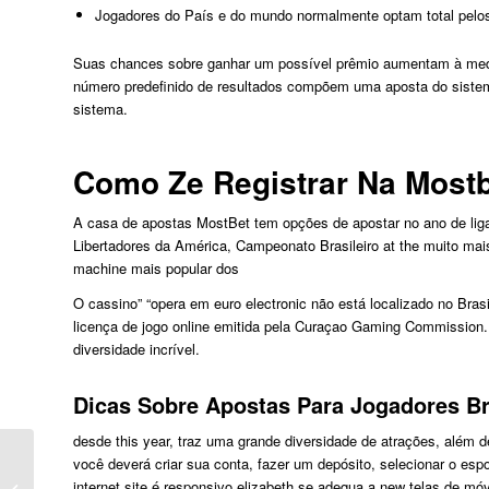
Jogadores do País e do mundo normalmente optam total pelos 
Suas chances sobre ganhar um possível prêmio aumentam à medi
número predefinido de resultados compõem uma aposta do sistem
sistema.
Como Ze Registrar Na Most
A casa de apostas MostBet tem opções de apostar no ano de lig
Libertadores da América, Campeonato Brasileiro at the muito mais.
machine mais popular dos
O cassino” “opera em euro electronic não está localizado no Brasi
licença de jogo online emitida pela Curaçao Gaming Commission
diversidade incrível.
Dicas Sobre Apostas Para Jogadores Br
desde this year, traz uma grande diversidade de atrações, além 
você deverá criar sua conta, fazer um depósito, selecionar o esp
Sweet Bonanza Application
internet site é responsivo elizabeth se adequa a new telas de móvi