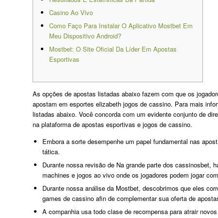
Casino Ao Vivo
Como Faço Para Instalar O Aplicativo Mostbet Em
Meu Dispositivo Android?
Mostbet: O Site Oficial Da Líder Em Apostas
Esportivas
As opções de apostas listadas abaixo fazem com que os jogadore
apostam em esportes elizabeth jogos de cassino. Para mais infor
listadas abaixo. Você concorda com um evidente conjunto de dir
na plataforma de apostas esportivas e jogos de cassino.
Embora a sorte desempenhe um papel fundamental nas apostas 
tática.
Durante nossa revisão de Na grande parte dos cassinosbet, 
machines e jogos ao vivo onde os jogadores podem jogar com
Durante nossa análise da Mostbet, descobrimos que eles cor
games de cassino afin de complementar sua oferta de apostas
A companhia usa todo clase de recompensa para atrair novos 