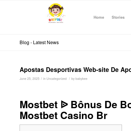
Home
Stories
Blog - Latest News
Apostas Desportivas Web-site De Ap
/
/
June 25, 2025
in
Uncategorized
by
babybee
Mostbet ᐉ Bônus De Bo
Mostbet Casino Br