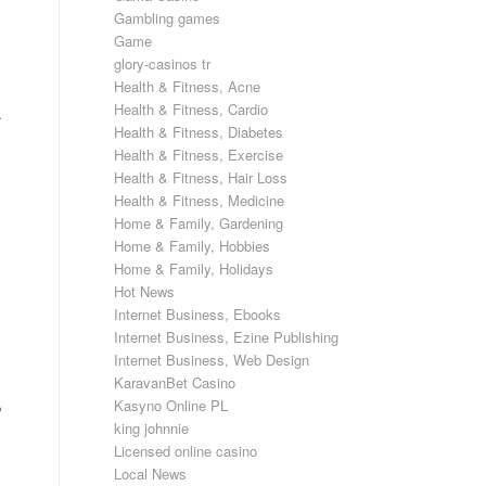
Gambling games
Game
glory-casinos tr
Health & Fitness, Acne
Health & Fitness, Cardio
.
Health & Fitness, Diabetes
Health & Fitness, Exercise
Health & Fitness, Hair Loss
Health & Fitness, Medicine
Home & Family, Gardening
Home & Family, Hobbies
Home & Family, Holidays
Hot News
Internet Business, Ebooks
Internet Business, Ezine Publishing
Internet Business, Web Design
KaravanBet Casino
Kasyno Online PL
o
king johnnie
Licensed online casino
Local News