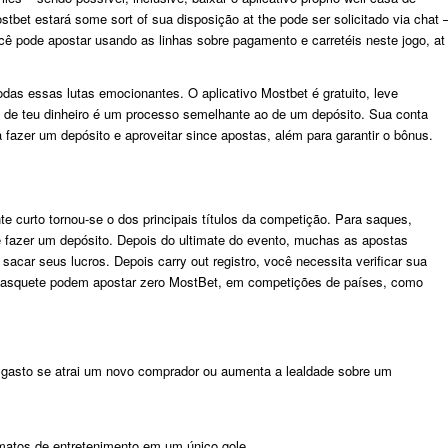
tbet estará some sort of sua disposição at the pode ser solicitado via chat 
ê pode apostar usando as linhas sobre pagamento e carretéis neste jogo, at
das essas lutas emocionantes. O aplicativo Mostbet é gratuito, leve
 de teu dinheiro é um processo semelhante ao de um depósito. Sua conta
fazer um depósito e aproveitar since apostas, além para garantir o bônus.
 curto tornou-se o dos principais títulos da competição. Para saques,
 fazer um depósito. Depois do ultimate do evento, muchas as apostas
acar seus lucros. Depois carry out registro, você necessita verificar sua
e Basquete podem apostar zero MostBet, em competições de países, como
m gasto se atrai um novo comprador ou aumenta a lealdade sobre um
ormatos de entretenimento em um único gole.