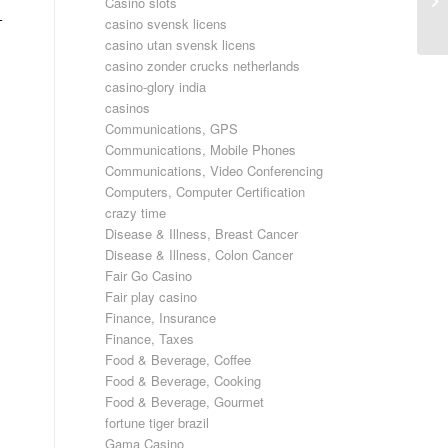
Casino slots
sp
–
casino svensk licens
casino utan svensk licens
casino zonder crucks netherlands
casino-glory india
casinos
Communications, GPS
Communications, Mobile Phones
Communications, Video Conferencing
Computers, Computer Certification
crazy time
Disease & Illness, Breast Cancer
Disease & Illness, Colon Cancer
Fair Go Casino
Fair play casino
Finance, Insurance
Finance, Taxes
Food & Beverage, Coffee
Food & Beverage, Cooking
Food & Beverage, Gourmet
fortune tiger brazil
Gama Casino