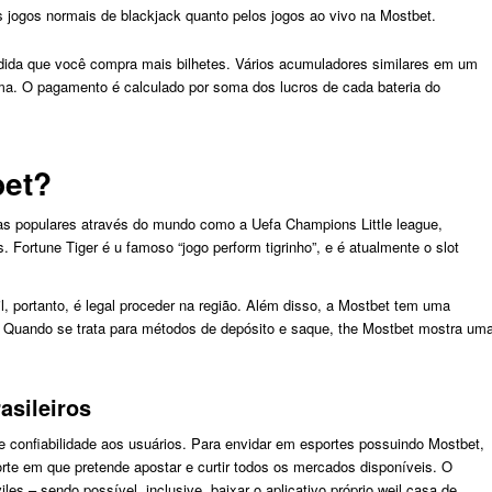
jogos normais de blackjack quanto pelos jogos ao vivo na Mostbet.
da que você compra mais bilhetes. Vários acumuladores similares em um
a. O pagamento é calculado por soma dos lucros de cada bateria do
bet?
as populares através do mundo como a Uefa Champions Little league,
 Fortune Tiger é u famoso “jogo perform tigrinho”, e é atualmente o slot
l, portanto, é legal proceder na região. Além disso, a Mostbet tem uma
. Quando se trata para métodos de depósito e saque, the Mostbet mostra um
asileiros
de confiabilidade aos usuários. Para envidar em esportes possuindo Mostbet,
orte em que pretende apostar e curtir todos os mercados disponíveis. O
les – sendo possível, inclusive, baixar o aplicativo próprio weil casa de