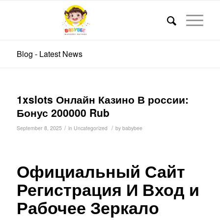
Blog - Latest News
1xslots Онлайн Казино В россии:
Бонус 200000 Rub
/
/
September 8, 2025
in
Uncategorized
by
babybee
Официальный Сайт
Регистрация И Вход и
Рабочее Зеркало