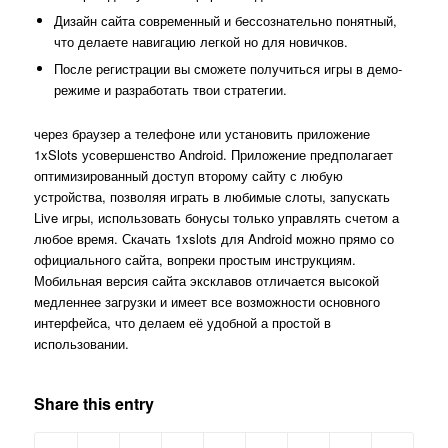
Дизайн сайта современный и бессознательно понятный,
что делаете навигацию легкой но для новичков.
После регистрации вы сможете получиться игры в демо-
режиме и разработать твои стратегии.
через браузер а телефоне или установить приложение
1xSlots усовершенство Android. Приложение предполагает
оптимизированный доступ второму сайту с любую
устройства, позволяя играть в любимые слоты, запускать
Live игры, использовать бонусы только управлять счетом а
любое время. Скачать 1xslots для Android можно прямо со
официального сайта, вопреки простым инструкциям.
Мобильная версия сайта эксклавов отличается высокой
медленнее загрузки и имеет все возможности основного
интерфейса, что делаем её удобной а простой в
использовании.
Share this entry