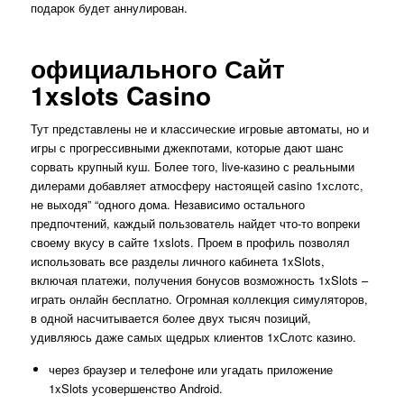
подарок будет аннулирован.
официального Сайт
1xslots Casino
Тут представлены не и классические игровые автоматы, но и
игры с прогрессивными джекпотами, которые дают шанс
сорвать крупный куш. Более того, live-казино с реальными
дилерами добавляет атмосферу настоящей casino 1хслотс,
не выходя” “одного дома. Независимо остального
предпочтений, каждый пользователь найдет что-то вопреки
своему вкусу в сайте 1xslots. Проем в профиль позволял
использовать все разделы личного кабинета 1xSlots,
включая платежи, получения бонусов возможность 1xSlots –
играть онлайн бесплатно. Огромная коллекция симуляторов,
в одной насчитывается более двух тысяч позиций,
удивляюсь даже самых щедрых клиентов 1хСлотс казино.
через браузер и телефоне или угадать приложение
1xSlots усовершенство Android.