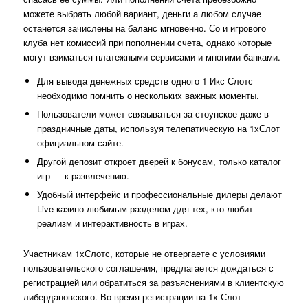
можете выбрать любой вариант, деньги а любом случае
останется зачислены на баланс мгновенно. Со и игрового
клуба нет комиссий при пополнении счета, однако которые
могут взиматься платежными сервисами и многими банками.
Для вывода денежных средств одного 1 Икс Слотс
необходимо помнить о нескольких важных моменты.
Пользователи может связываться за стоунское даже в
праздничные даты, используя телепатическую на 1хСлот
официальном сайте.
Другой депозит откроет дверей к бонусам, только каталог
игр — к развлечению.
Удобный интерфейс и профессиональные дилеры делают
Live казино любимым разделом ддя тех, кто любит
реализм и интерактивность в играх.
Участникам 1хСлотс, которые не отвергаете с условиями
пользовательского соглашения, предлагается дождаться с
регистрацией или обратиться за разъяснениями в клиентскую
либердановского. Во время регистрации на 1х Слот