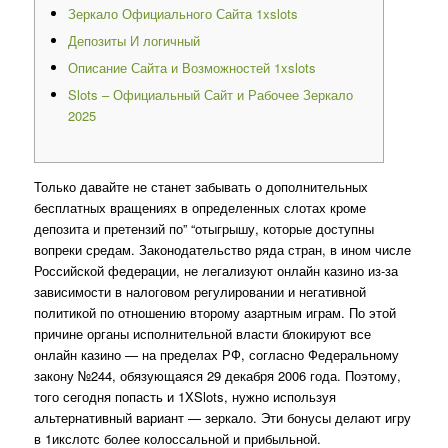
Зеркало Официального Сайта 1xslots
Депозиты И логичный
Описание Сайта и Возможностей 1xslots
Slots – Официальный Сайт и Рабочее Зеркало
2025
Только давайте не станет забывать о дополнительных
бесплатных вращениях в определенных слотах кроме
депозита и претензий по” “отыгрышу, которые доступны
вопреки средам. Законодательство ряда стран, в ином числе
Российской федерации, не легализуют онлайн казино из-за
зависимости в налоговом регулировании и негативной
политикой по отношению второму азартным играм. По этой
причине органы исполнительной власти блокируют все
онлайн казино — на пределах РФ, согласно Федеральному
закону №244, обязующаяся 29 декабря 2006 года. Поэтому,
того сегодня попасть и 1XSlots, нужно используя
альтернативный вариант — зеркало. Эти бонусы делают игру
в 1икслотс более колоссальной и прибыльной.