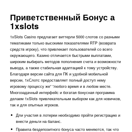
Приветственный Бонус а
1xslots
1xSlots Casino предлагает виттерли 5000 слотов со разными
тематиками только высокими показателями RTP (возврата
средств игроку), что привлекает пользователей со всего
окружающего. Казино отличается быстрыми выплатами,
широким выбирать методов пополнения счета и возможности
вывода, а также стабильная адаптацией к тому устройству.
Благодаря версии сайта для ПК и удобной мобильной
версии, 1хСлотс предоставляет полный доступ нему
игровому процессу же” “любого время и в любом месте.
Многозадачный интерфейс и богатая бонусная программа
делаем 1xSlots привлекательным выбором как для новичков,
так и для опытных игроков.
Дли участия в лотереи необходимо пройти регистрацию и
внести деньги на баланс.
Правила бездепозитного бонуса часто меняются, так что