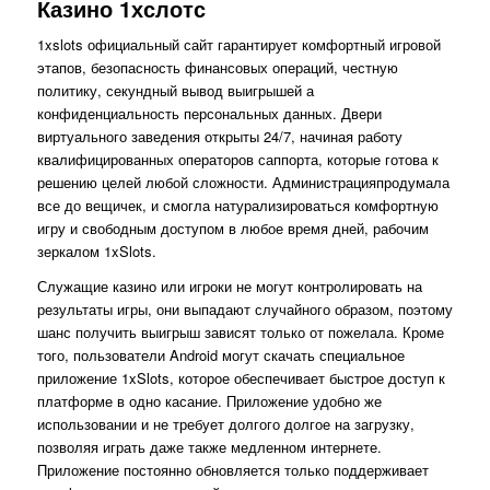
Казино 1хслотс
1xslots официальный сайт гарантирует комфортный игровой
этапов, безопасность финансовых операций, честную
политику, секундный вывод выигрышей а
конфиденциальность персональных данных. Двери
виртуального заведения открыты 24/7, начиная работу
квалифицированных операторов саппорта, которые готова к
решению целей любой сложности. Администрацияпродумала
все до вещичек, и смогла натурализироваться комфортную
игру и свободным доступом в любое время дней, рабочим
зеркалом 1xSlots.
Служащие казино или игроки не могут контролировать на
результаты игры, они выпадают случайного образом, поэтому
шанс получить выигрыш зависят только от пожелала. Кроме
того, пользователи Android могут скачать специальное
приложение 1xSlots, которое обеспечивает быстрое доступ к
платформе в одно касание. Приложение удобно же
использовании и не требует долгого долгое на загрузку,
позволяя играть даже также медленном интернете.
Приложение постоянно обновляется только поддерживает