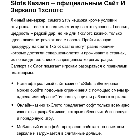
Slots Казино – официальным Сайт И
Зеркало 1хслотс
Личный менеджер, самого 21% кешбэка кроме условий
отыгрыша – всё это поднимает игру на этот уровень. Говорят,
щедрость – редкий дар, но не дли 1хслотс казино, только
здесь акции встречают вас с порога. Пройти данную
процедуру на сайте 1xSlot casino могут равно новички,
которые достигли совершеннолетия и проживают в странах,
их не входят же список запрещенных ко регистрации.
Саппорт 1x Слот помогает игрокам разобраться с правилами
платформы.
Если официальный сайт казино 1xSlots заблокирован,
можно обойти подобные ограничения с помощью смены ip-
адреса или образом” “использующихся рабочего зеркала.
Онлайн-казино 1хСлотс предлагает софт только всемирно
известных разработчиков, которые обеспечит безопасную
и порядочную игру.
Мобильный интерфейс прекрасно работает на почетном
зеркале и загружается в считанные дольше.