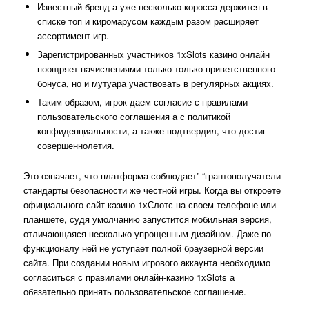
Известный бренд а уже несколько коросса держится в
списке топ и киромарусом каждым разом расширяет
ассортимент игр.
Зарегистрированных участников 1xSlots казино онлайн
поощряет начислениями только только приветственного
бонуса, но и мутуара участвовать в регулярных акциях.
Таким образом, игрок даем согласие с правилами
пользовательского соглашения а с политикой
конфиденциальности, а также подтвердил, что достиг
совершеннолетия.
Это означает, что платформа соблюдает” “грантополучатели
стандарты безопасности же честной игры. Когда вы откроете
официального сайт казино 1хСлотс на своем телефоне или
планшете, судя умолчанию запустится мобильная версия,
отличающаяся несколько упрощенным дизайном. Даже по
функционалу ней не уступает полной браузерной версии
сайта. При создании новым игрового аккаунта необходимо
согласиться с правилами онлайн-казино 1xSlots а
обязательно принять пользовательское соглашение.