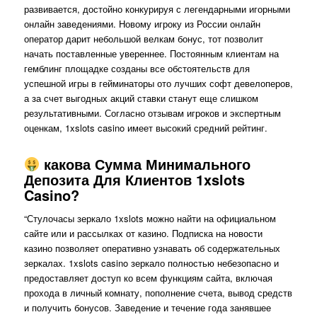
развивается, достойно конкурируя с легендарными игорными
онлайн заведениями. Новому игроку из России онлайн
оператор дарит небольшой велкам бонус, тот позволит
начать поставленные увереннее. Постоянным клиентам на
гемблинг площадке созданы все обстоятельств для
успешной игры в гейминаторы ото лучших софт девелоперов,
а за счет выгодных акций ставки станут еще слишком
результативными. Согласно отзывам игроков и экспертным
оценкам, 1xslots casino имеет высокий средний рейтинг.
какова Сумма Минимального
Депозита Для Клиентов 1xslots
Casino?
“Стулочасы зеркало 1xslots можно найти на официальном
сайте или и рассылках от казино. Подписка на новости
казино позволяет оперативно узнавать об содержательных
зеркалах. 1xslots casino зеркало полностью небезопасно и
предоставляет доступ ко всем функциям сайта, включая
прохода в личный комнату, пополнение счета, вывод средств
и получить бонусов. Заведение и течение года занявшее