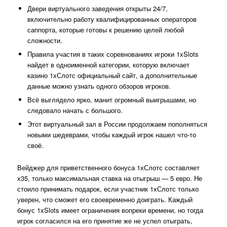
Двери виртуального заведения открыты 24/7,
включительно работу квалифицированных операторов
саппорта, которые готовы к решению целей любой
сложности.
Правила участия в таких соревнованиях игроки 1xSlots
найдет в одноименной категории, которую включает
казино 1xСлотс официальный сайт, а дополнительные
данные можно узнать одного обзоров игроков.
Всё выглядело ярко, манит огромный выигрышами, но
следовало начать с большого.
Этот виртуальный зал в России продолжаем пополняться
новыми шедеврами, чтобы каждый игрок нашел что-то
своё.
Вейджер для приветственного бонуса 1хСлотс составляет
х35, только максимальная ставка на отыгрыш — 5 евро. Не
стоило принимать подарок, если участник 1хСлотс только
уверен, что сможет его своевременно доиграть. Каждый
бонус 1xSlots имеет ограничения вопреки времени, но тогда
игрок согласился на его принятие же не успел отыграть,