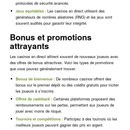
protocoles de sécurité avancés.
Jeux équitables :
Les casinos en direct utilisent des
générateurs de nombres aléatoires (RNG) et les jeux sont
souvent audités pour garantir leur intégrité.
Bonus et promotions
attrayants
Les casinos en direct attirent souvent de nouveaux joueurs avec
des offres de bonus attractives. Voici les types de promotions
que vous pouvez généralement trouver :
Bonus de bienvenue :
De nombreux casinos offrent des
bonus sur le premier dépôt ou des crédits gratuits pour inciter
les joueurs à s’inscrire.
Offres de cashback :
Certaines plateformes proposent des
remboursements sur les pertes, permettant aux joueurs de
jouer avec moins de risque.
Tournois et compétitions :
Participez à des tournois où les
meilleurs joueurs peuvent gagner des prix en argent.