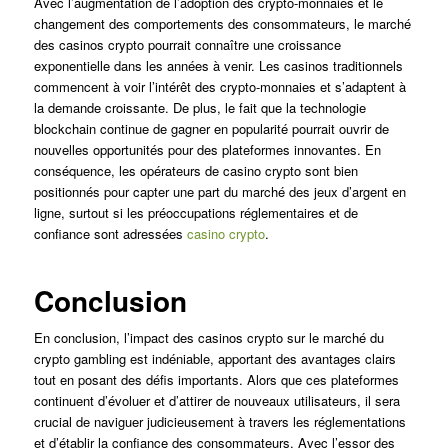
Avec l’augmentation de l’adoption des crypto-monnaies et le
changement des comportements des consommateurs, le marché
des casinos crypto pourrait connaître une croissance
exponentielle dans les années à venir. Les casinos traditionnels
commencent à voir l’intérêt des crypto-monnaies et s’adaptent à
la demande croissante. De plus, le fait que la technologie
blockchain continue de gagner en popularité pourrait ouvrir de
nouvelles opportunités pour des plateformes innovantes. En
conséquence, les opérateurs de casino crypto sont bien
positionnés pour capter une part du marché des jeux d’argent en
ligne, surtout si les préoccupations réglementaires et de
confiance sont adressées
casino crypto
.
Conclusion
En conclusion, l’impact des casinos crypto sur le marché du
crypto gambling est indéniable, apportant des avantages clairs
tout en posant des défis importants. Alors que ces plateformes
continuent d’évoluer et d’attirer de nouveaux utilisateurs, il sera
crucial de naviguer judicieusement à travers les réglementations
et d’établir la confiance des consommateurs. Avec l’essor des