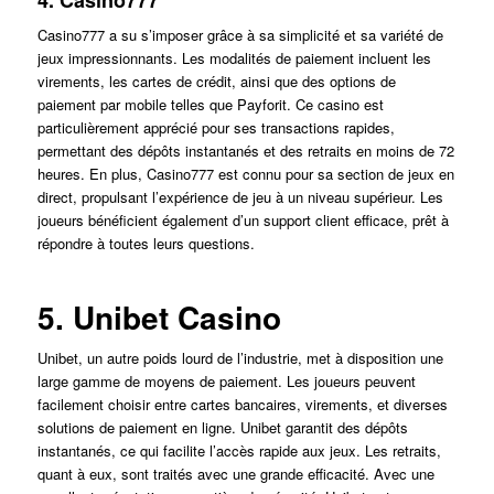
4. Casino777
Casino777 a su s’imposer grâce à sa simplicité et sa variété de
jeux impressionnants. Les modalités de paiement incluent les
virements, les cartes de crédit, ainsi que des options de
paiement par mobile telles que Payforit. Ce casino est
particulièrement apprécié pour ses transactions rapides,
permettant des dépôts instantanés et des retraits en moins de 72
heures. En plus, Casino777 est connu pour sa section de jeux en
direct, propulsant l’expérience de jeu à un niveau supérieur. Les
joueurs bénéficient également d’un support client efficace, prêt à
répondre à toutes leurs questions.
5. Unibet Casino
Unibet, un autre poids lourd de l’industrie, met à disposition une
large gamme de moyens de paiement. Les joueurs peuvent
facilement choisir entre cartes bancaires, virements, et diverses
solutions de paiement en ligne. Unibet garantit des dépôts
instantanés, ce qui facilite l’accès rapide aux jeux. Les retraits,
quant à eux, sont traités avec une grande efficacité. Avec une