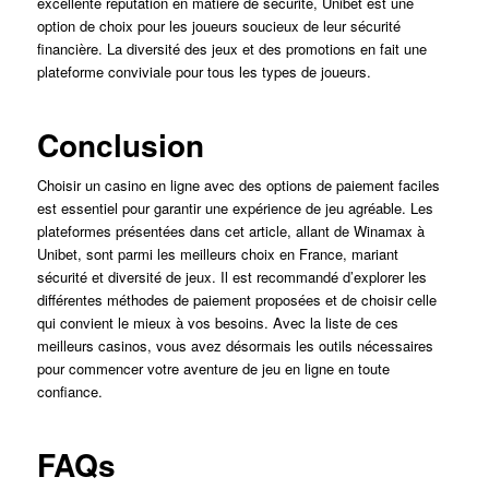
excellente réputation en matière de sécurité, Unibet est une
option de choix pour les joueurs soucieux de leur sécurité
financière. La diversité des jeux et des promotions en fait une
plateforme conviviale pour tous les types de joueurs.
Conclusion
Choisir un casino en ligne avec des options de paiement faciles
est essentiel pour garantir une expérience de jeu agréable. Les
plateformes présentées dans cet article, allant de Winamax à
Unibet, sont parmi les meilleurs choix en France, mariant
sécurité et diversité de jeux. Il est recommandé d’explorer les
différentes méthodes de paiement proposées et de choisir celle
qui convient le mieux à vos besoins. Avec la liste de ces
meilleurs casinos, vous avez désormais les outils nécessaires
pour commencer votre aventure de jeu en ligne en toute
confiance.
FAQs