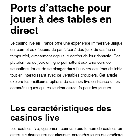
Ports d’attache pour
jouer à des tables en
direct
Le casino live en France offre une expérience immersive unique
qui permet aux joueurs de participer à des jeux de casino en
temps réel, directement depuis le confort de leur domicile. Ces
plateformes de jeux en ligne permettent aux amateurs de
sensations fortes de se plonger dans l’univers des jeux de table,
tout en interagissant avec de véritables croupiers. Cet article
explore les meilleures options de casinos live en France et les
caractéristiques qui les rendent attractifs pour les joueurs.
Les caractéristiques des
casinos live
Les casinos live, également connus sous le nom de casinos en
direct, se distinguent par plusieurs caractéristiques qui améliorent