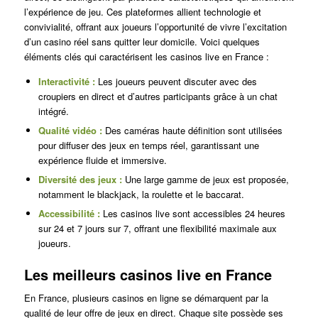
l’expérience de jeu. Ces plateformes allient technologie et
convivialité, offrant aux joueurs l’opportunité de vivre l’excitation
d’un casino réel sans quitter leur domicile. Voici quelques
éléments clés qui caractérisent les casinos live en France :
Interactivité :
Les joueurs peuvent discuter avec des
croupiers en direct et d’autres participants grâce à un chat
intégré.
Qualité vidéo :
Des caméras haute définition sont utilisées
pour diffuser des jeux en temps réel, garantissant une
expérience fluide et immersive.
Diversité des jeux :
Une large gamme de jeux est proposée,
notamment le blackjack, la roulette et le baccarat.
Accessibilité :
Les casinos live sont accessibles 24 heures
sur 24 et 7 jours sur 7, offrant une flexibilité maximale aux
joueurs.
Les meilleurs casinos live en France
En France, plusieurs casinos en ligne se démarquent par la
qualité de leur offre de jeux en direct. Chaque site possède ses