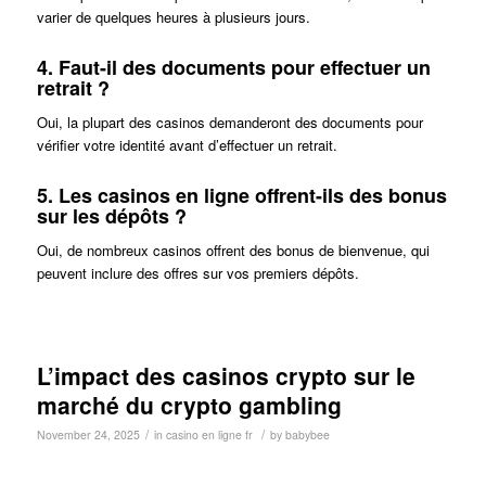
varier de quelques heures à plusieurs jours.
4. Faut-il des documents pour effectuer un
retrait ?
Oui, la plupart des casinos demanderont des documents pour
vérifier votre identité avant d’effectuer un retrait.
5. Les casinos en ligne offrent-ils des bonus
sur les dépôts ?
Oui, de nombreux casinos offrent des bonus de bienvenue, qui
peuvent inclure des offres sur vos premiers dépôts.
L’impact des casinos crypto sur le
marché du crypto gambling
/
/
November 24, 2025
in
casino en ligne fr
by
babybee