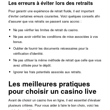
Les erreurs à éviter lors des retraits
Pour garantir une expérience de retrait fluide, il est important
d’éviter certaines erreurs courantes. Voici quelques conseils afin
d’assurer que vos retraits se passent sans accroc :
Ne pas vérifier les limites de retrait du casino.
Ne pas avoir vérifié les conditions de mise associées à vos
bonus.
Oublier de fournir les documents nécessaires pour la
vérification d’identité.
Ne pas utiliser la même méthode de retrait que celle que vous
avez utilisée pour le dépôt.
Ignorer les frais potentiels associés aux retraits.
Les meilleures pratiques
pour choisir un casino live
Avant de choisir un casino live en ligne, il est essentiel d’évaluer
plusieurs critères. Pour vous aider à faire le bon choix, voici les