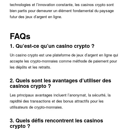
technologies et l’innovation constante, les casinos crypto sont
bien partis pour demeurer un élément fondamental du paysage
futur des jeux d’argent en ligne.
FAQs
1. Qu’est-ce qu’un casino crypto ?
Un casino crypto est une plateforme de jeux d’argent en ligne qui
accepte les crypto-monnaies comme méthode de paiement pour
les dépôts et les retraits.
2. Quels sont les avantages d’utiliser des
casinos crypto ?
Les principaux avantages incluent l’anonymat, la sécurité, la
rapidité des transactions et des bonus attractifs pour les
utilisateurs de crypto-monnaies.
3. Quels défis rencontrent les casinos
crypto ?