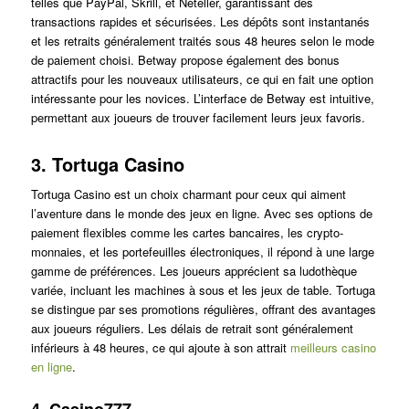
telles que PayPal, Skrill, et Neteller, garantissant des
transactions rapides et sécurisées. Les dépôts sont instantanés
et les retraits généralement traités sous 48 heures selon le mode
de paiement choisi. Betway propose également des bonus
attractifs pour les nouveaux utilisateurs, ce qui en fait une option
intéressante pour les novices. L’interface de Betway est intuitive,
permettant aux joueurs de trouver facilement leurs jeux favoris.
3. Tortuga Casino
Tortuga Casino est un choix charmant pour ceux qui aiment
l’aventure dans le monde des jeux en ligne. Avec ses options de
paiement flexibles comme les cartes bancaires, les crypto-
monnaies, et les portefeuilles électroniques, il répond à une large
gamme de préférences. Les joueurs apprécient sa ludothèque
variée, incluant les machines à sous et les jeux de table. Tortuga
se distingue par ses promotions régulières, offrant des avantages
aux joueurs réguliers. Les délais de retrait sont généralement
inférieurs à 48 heures, ce qui ajoute à son attrait
meilleurs casino
en ligne
.