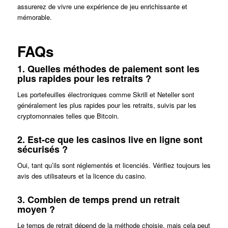
assurerez de vivre une expérience de jeu enrichissante et
mémorable.
FAQs
1. Quelles méthodes de paiement sont les
plus rapides pour les retraits ?
Les portefeuilles électroniques comme Skrill et Neteller sont
généralement les plus rapides pour les retraits, suivis par les
cryptomonnaies telles que Bitcoin.
2. Est-ce que les casinos live en ligne sont
sécurisés ?
Oui, tant qu’ils sont réglementés et licenciés. Vérifiez toujours les
avis des utilisateurs et la licence du casino.
3. Combien de temps prend un retrait
moyen ?
Le temps de retrait dépend de la méthode choisie, mais cela peut