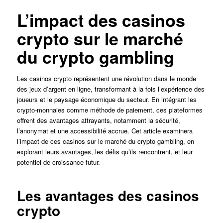
L’impact des casinos
crypto sur le marché
du crypto gambling
Les casinos crypto représentent une révolution dans le monde
des jeux d’argent en ligne, transformant à la fois l’expérience des
joueurs et le paysage économique du secteur. En intégrant les
crypto-monnaies comme méthode de paiement, ces plateformes
offrent des avantages attrayants, notamment la sécurité,
l’anonymat et une accessibilité accrue. Cet article examinera
l’impact de ces casinos sur le marché du crypto gambling, en
explorant leurs avantages, les défis qu’ils rencontrent, et leur
potentiel de croissance futur.
Les avantages des casinos
crypto