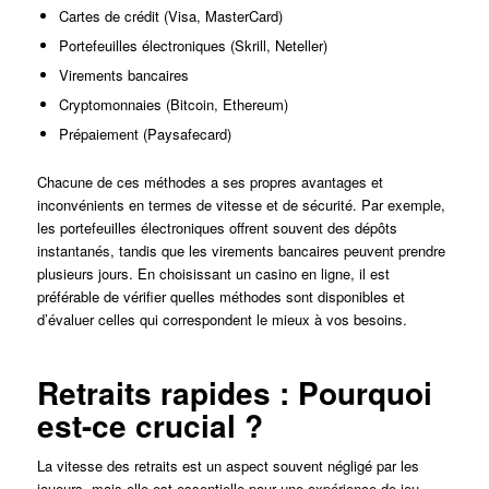
Cartes de crédit (Visa, MasterCard)
Portefeuilles électroniques (Skrill, Neteller)
Virements bancaires
Cryptomonnaies (Bitcoin, Ethereum)
Prépaiement (Paysafecard)
Chacune de ces méthodes a ses propres avantages et
inconvénients en termes de vitesse et de sécurité. Par exemple,
les portefeuilles électroniques offrent souvent des dépôts
instantanés, tandis que les virements bancaires peuvent prendre
plusieurs jours. En choisissant un casino en ligne, il est
préférable de vérifier quelles méthodes sont disponibles et
d’évaluer celles qui correspondent le mieux à vos besoins.
Retraits rapides : Pourquoi
est-ce crucial ?
La vitesse des retraits est un aspect souvent négligé par les
joueurs, mais elle est essentielle pour une expérience de jeu