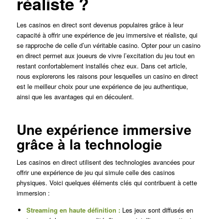
réaliste ?
Les casinos en direct sont devenus populaires grâce à leur
capacité à offrir une expérience de jeu immersive et réaliste, qui
se rapproche de celle d’un véritable casino. Opter pour un casino
en direct permet aux joueurs de vivre l’excitation du jeu tout en
restant confortablement installés chez eux. Dans cet article,
nous explorerons les raisons pour lesquelles un casino en direct
est le meilleur choix pour une expérience de jeu authentique,
ainsi que les avantages qui en découlent.
Une expérience immersive
grâce à la technologie
Les casinos en direct utilisent des technologies avancées pour
offrir une expérience de jeu qui simule celle des casinos
physiques. Voici quelques éléments clés qui contribuent à cette
immersion :
Streaming en haute définition :
Les jeux sont diffusés en