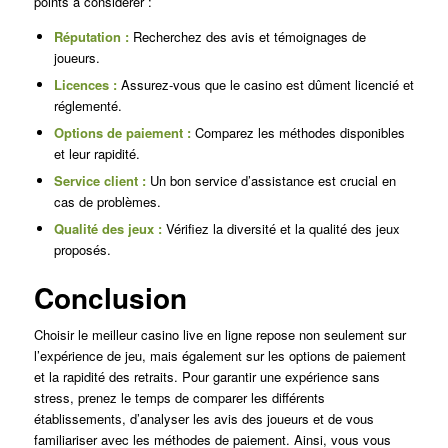
points à considérer :
Réputation :
Recherchez des avis et témoignages de
joueurs.
Licences :
Assurez-vous que le casino est dûment licencié et
réglementé.
Options de paiement :
Comparez les méthodes disponibles
et leur rapidité.
Service client :
Un bon service d’assistance est crucial en
cas de problèmes.
Qualité des jeux :
Vérifiez la diversité et la qualité des jeux
proposés.
Conclusion
Choisir le meilleur casino live en ligne repose non seulement sur
l’expérience de jeu, mais également sur les options de paiement
et la rapidité des retraits. Pour garantir une expérience sans
stress, prenez le temps de comparer les différents
établissements, d’analyser les avis des joueurs et de vous
familiariser avec les méthodes de paiement. Ainsi, vous vous