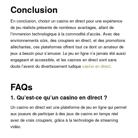
Conclusion
En conclusion, choisir un casino en direct pour une expérience
de jeu réaliste présente de nombreux avantages, allant de
l’immersion technologique à la commodité d’accès. Avec des
environnements sûrs, des croupiers en direct, et des promotions
alléchantes, ces plateformes offrent tout ce dont un amateur de
jeux a besoin pour s’amuser. Le jeu en ligne n’a jamais été aussi
engageant et accessible, et les casinos en direct sont sans
doute l’avenir du divertissement ludique
casino en direct
.
FAQs
1. Qu’est-ce qu’un casino en direct ?
Un casino en direct est une plateforme de jeu en ligne qui permet
aux joueurs de participer à des jeux de casino en temps réel
avec de vrais croupiers, grâce à la technologie de streaming
vidéo.