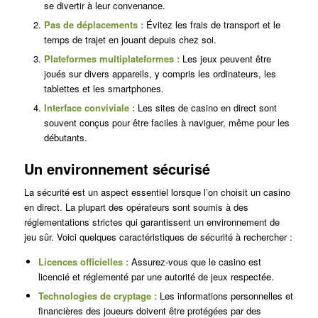
se divertir à leur convenance.
Pas de déplacements :
Évitez les frais de transport et le
temps de trajet en jouant depuis chez soi.
Plateformes multiplateformes :
Les jeux peuvent être
joués sur divers appareils, y compris les ordinateurs, les
tablettes et les smartphones.
Interface conviviale :
Les sites de casino en direct sont
souvent conçus pour être faciles à naviguer, même pour les
débutants.
Un environnement sécurisé
La sécurité est un aspect essentiel lorsque l’on choisit un casino
en direct. La plupart des opérateurs sont soumis à des
réglementations strictes qui garantissent un environnement de
jeu sûr. Voici quelques caractéristiques de sécurité à rechercher :
Licences officielles :
Assurez-vous que le casino est
licencié et réglementé par une autorité de jeux respectée.
Technologies de cryptage :
Les informations personnelles et
financières des joueurs doivent être protégées par des