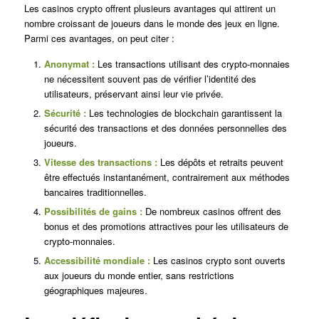
Les casinos crypto offrent plusieurs avantages qui attirent un
nombre croissant de joueurs dans le monde des jeux en ligne.
Parmi ces avantages, on peut citer :
Anonymat :
Les transactions utilisant des crypto-monnaies
ne nécessitent souvent pas de vérifier l’identité des
utilisateurs, préservant ainsi leur vie privée.
Sécurité :
Les technologies de blockchain garantissent la
sécurité des transactions et des données personnelles des
joueurs.
Vitesse des transactions :
Les dépôts et retraits peuvent
être effectués instantanément, contrairement aux méthodes
bancaires traditionnelles.
Possibilités de gains :
De nombreux casinos offrent des
bonus et des promotions attractives pour les utilisateurs de
crypto-monnaies.
Accessibilité mondiale :
Les casinos crypto sont ouverts
aux joueurs du monde entier, sans restrictions
géographiques majeures.