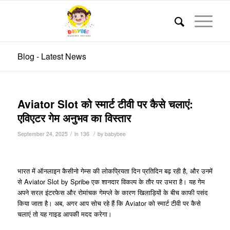
Blog - Latest News
Aviator Slot को स्मार्ट टीवी पर कैसे चलाएं:
एविएटर गेम अनुभव का विस्तार
/
/
September 24, 2025
in
136
by
babybee
भारत में ऑनलाइन कैसीनो गेम्स की लोकप्रियता दिन प्रतिदिन बढ़ रही है, और उनमें
से Aviator Slot by Spribe एक शानदार विकल्प के तौर पर उभरा है। यह गेम
अपने सरल इंटरफेस और रोमांचक गेमप्ले के कारण खिलाड़ियों के बीच काफी पसंद
किया जाता है। अब, अगर आप सोच रहे हैं कि Aviator को स्मार्ट टीवी पर कैसे
चलाएं तो यह गाइड आपकी मदद करेगा।