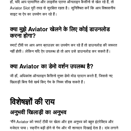
हाँ, यदि आप प्रमाणित और लाइसेंस प्राप्त ऑनलाइन कैसीनो से खेल रहे हैं, तो
Aviator Slot पूरी तरह से सुरक्षित रहता है। सुनिश्चित करें कि आप विश्वसनीय
साइट या ऐप का उपयोग कर रहे हैं।
क्या मुझे Aviator खेलने के लिए कोई डाउनलोड
करना होगा?
स्मार्ट टीवी पर आप अगर ब्राउज़र का उपयोग कर रहे हैं तो डाउनलोड की जरूरत
नहीं होती। लेकिन यदि ऐप उपलब्ध हो तो आप उसे डाउनलोड कर सकते हैं।
क्या Aviator का डेमो वर्शन उपलब्ध है?
जी हाँ, अधिकांश ऑनलाइन कैसिनो मुफ्त डेमो मोड प्रदान करते हैं, जिससे नए
खिलाड़ी बिना पैसे खर्च किए गेम के नियम सीख सकते हैं।
विशेषज्ञों की राय
अनुभवी खिलाड़ी का अनुभव
“मैंने Aviator को स्मार्ट टीवी पर खेला और इस अनुभव को बहुत इंटरेक्टिव और
मजेदार पाया। स्क्रीन बड़ी होने से गेम और भी शानदार दिखाई देता है। दांव लगाने