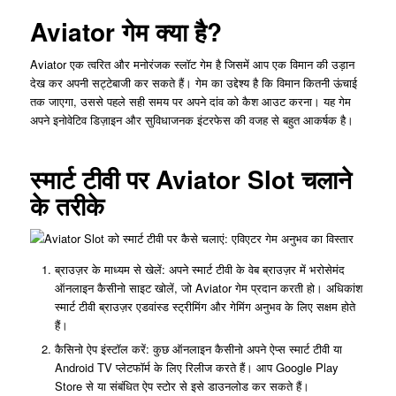
Aviator गेम क्या है?
Aviator एक त्वरित और मनोरंजक स्लॉट गेम है जिसमें आप एक विमान की उड़ान
देख कर अपनी सट्टेबाजी कर सकते हैं। गेम का उद्देश्य है कि विमान कितनी ऊंचाई
तक जाएगा, उससे पहले सही समय पर अपने दांव को कैश आउट करना। यह गेम
अपने इनोवेटिव डिज़ाइन और सुविधाजनक इंटरफेस की वजह से बहुत आकर्षक है।
स्मार्ट टीवी पर Aviator Slot चलाने
के तरीके
ब्राउज़र के माध्यम से खेलें: अपने स्मार्ट टीवी के वेब ब्राउज़र में भरोसेमंद
ऑनलाइन कैसीनो साइट खोलें, जो Aviator गेम प्रदान करती हो। अधिकांश
स्मार्ट टीवी ब्राउज़र एडवांस्ड स्ट्रीमिंग और गेमिंग अनुभव के लिए सक्षम होते
हैं।
कैसिनो ऐप इंस्टॉल करें: कुछ ऑनलाइन कैसीनो अपने ऐप्स स्मार्ट टीवी या
Android TV प्लेटफॉर्म के लिए रिलीज करते हैं। आप Google Play
Store से या संबंधित ऐप स्टोर से इसे डाउनलोड कर सकते हैं।