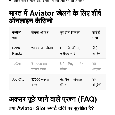
लाइव खेल इतिहास और आपकी पिछली जीत/हार की जानकारी।
भारत में Aviator खेलने के लिए शीर्ष
ऑनलाइन कैसिनो
कैसीनो
बोनस ऑफर
भुगतान विकल्प
सपोर्ट
नाम
भाषा
Royal
₹8000 तक बोनस
UPI, नेट बैंकिंग,
हिंदी,
Panda
क्रेडिट कार्ड
अंग्रेजी
10Cric
₹10000 तक
UPI, Paytm, नेट
हिंदी,
स्वागत बोनस
बैंकिंग
अंग्रेजी
JeetCity
₹7500 स्वागत
नेट बैंकिंग, मोबाइल
हिंदी,
बोनस
वॉलेट
अंग्रेजी
अक्सर पूछे जाने वाले प्रश्न (FAQ)
क्या Aviator Slot स्मार्ट टीवी पर सुरक्षित है?