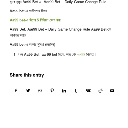
সূচক হ্লুর Aa99 Bet-এ, Aar99 Bet – Daily Game Change Rule
Aa99 bet-এ পার্টিশনের ফিরে
Aa99 bet-এ দিনের 5 মিলিয়ন খেলা করা
Aa99 Bet, Aar99 Bet – Daily Game Change Rule Aa99 Bet-তে
আপনার জ্ঞাতি
Aa99 bet-এ অফার সুবিধা (দৈনন্দিন)
যখন Aa99 Bet, aar99 bet মিলে, আর গেম
এখানে
পিড়ায়ে।
Share this entry