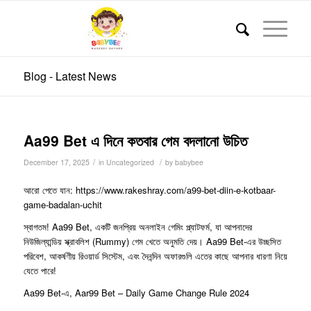
Blog - Latest News
Aa99 Bet এ দিনে কতবার গেম বদলানো উচিত
/
/
December 17, 2025
in
Uncategorized
by
babybee
আরো পেতে যান: https://www.rakeshray.com/a99-bet-diin-e-kotbaar-
game-badalan-uchit
স্বাগতম! Aa99 Bet, একটি জনপ্রিয় অনলাইন গেমিং প্ল্যাটফর্ম, যা আপনাদের
নিউজিল্যান্ডিয় স্ক্রাবলিশ (Rummy) গেম খেতে অনুমতি দেয়। Aa99 Bet-এর উচ্ছসিত
পরিবেশ, আকর্ষণীয় রিওয়ার্ড সিস্টেম, এবং দৈনন্দিন অফারগুলি এতের কাছে আপনার ধারণা নিয়ে
যেতে পারে!
Aa99 Bet-এ, Aar99 Bet – Daily Game Change Rule 2024