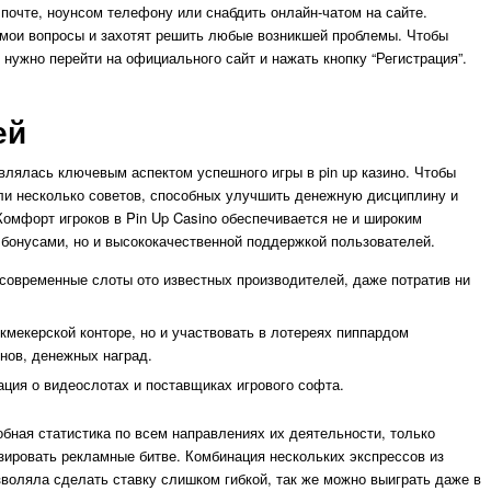
почте, ноунсом телефону или снабдить онлайн-чатом на сайте.
 мои вопросы и захотят решить любые возникшей проблемы. Чтобы
м нужно перейти на официального сайт и нажать кнопку “Регистрация”.
ей
лялась ключевым аспектом успешного игры в pin up казино. Чтобы
вили несколько советов, способных улучшить денежную дисциплину и
Комфорт игроков в Pin Up Casino обеспечивается не и широким
бонусами, но и высококачественной поддержкой пользователей.
 современные слоты ото известных производителей, даже потратив ни
укмекерской конторе, но и участвовать в лотереях пиппардом
нов, денежных наград.
ция о видеослотах и поставщиках игрового софта.
бная статистика по всем направлениях их деятельности, только
зировать рекламные битве. Комбинация нескольких экспрессов из
зволяла сделать ставку слишком гибкой, так же можно выиграть даже в