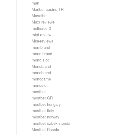
man
Maribet casino TR
Masalbet
Maxi reviewe
melhores-3
mini-review
Mini-reviews
mombrand
mono brand
mono slot
Monobrand
monobrend
monogame
monoslot
mostbet
mostbet GR
mostbet hungary
mostbet italy
mostbet norway
mostbet ozbekistonda
Mostbet Russia