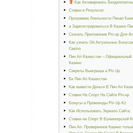
Как Активировать Бездепозитны
Ставки в Результат
Программа Лояльности Пинап Каз
а Зарегистрироваться В Казино Пи
Скачать Приложение Pin-up Для An
Как узнать Об Актуальных Бонусах
Casino
Пин Ап Казахстан – Официальный 
Казино
Секреты Выигрыша а Pin Up
Бк Пин Ап Казахстан
Как вывести Деньги В Пин Ап Каза
Ставки На Спорт На Сайте Pin-up
Бонусы а Промокоды Pin Up Kz
Как Использовать Зеркало Сайта:
Ставки на Спорт В Букмекерской К
Пин Ап: Проверенное Казино тольк
Игры” “и Ставок На Спорт В Казахс