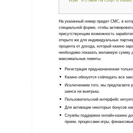
На указанный номер придет СМС, в кот
специальной форме, чтобы активировать
присутствующим возможность заработать
открыто же для индивидуальных партнер
процента от дохода, который казино за
необходимо показать желаемую сумму 
максимальные лимиты.
Регистрация предназначенная только
Казино обязуется соблюдать все зак
Исключением того, мы предлагаете р
шанса на выигрыш.
Пользовательский интерфейс интуити
Для активации некоторых бонусов на
Службы поддержки онлайн-казино дос
проем, процессами игры, финансовы