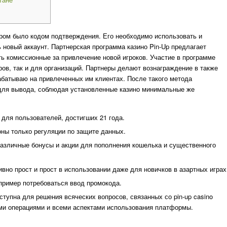
ором было кодом подтверждения. Его необходимо использовать и
 новый аккаунт. Партнерская программа казино Pin-Up предлагает
 комиссионные за привлечение новой игроков. Участие в программе
ов, так и для организаций. Партнеры делают вознаграждение в также
рабатываю на привлеченных им клиентах. После такого метода
для вывода, соблюдая установленные казино минимальные же
 для пользователей, достигших 21 года.
оны только регуляции по защите данных.
азличные бонусы и акции для пополнения кошелька и существенного
вно прост и прост в использовании даже для новичков в азартных играх
пример потребоваться ввод промокода.
тупна для решения всяческих вопросов, связанных со pin-up casino
ми операциями и всеми аспектами использования платформы.