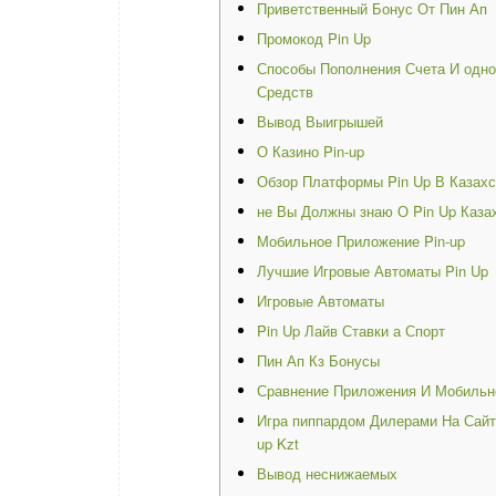
Приветственный Бонус От Пин Ап
Промокод Pin Up
Способы Пополнения Счета И одн
Средств
Вывод Выигрышей
О Казино Pin-up
Обзор Платформы Pin Up В Казахс
не Вы Должны знаю О Pin Up Каза
Мобильное Приложение Pin-up
Лучшие Игровые Автоматы Pin Up
Игровые Автоматы
Pin Up Лайв Ставки а Спорт
Пин Ап Кз Бонусы
Сравнение Приложения И Мобильн
Игра пиппардом Дилерами На Сайте
up Kzt
Вывод неснижаемых