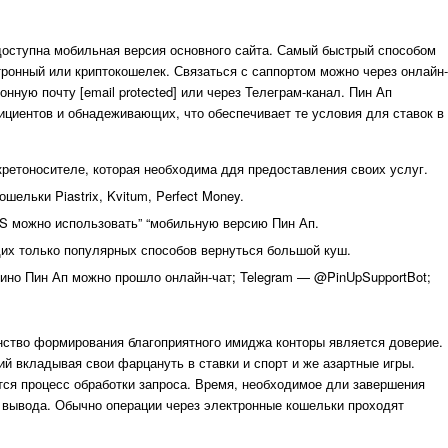
доступна мобильная версия основного сайта. Самый быстрый способом
тронный или криптокошелек. Связаться с саппортом можно через онлайн-
онную почту [email protected] или через Телеграм-канал. Пин Ап
циентов и обнадеживающих, что обеспечивает те условия для ставок в
кретоносителе, которая необходима ддя предоставления своих услуг.
шельки Piastrix, Kvitum, Perfect Money.
iOS можно использовать” “мобильную версию Пин Ап.
их только популярных способов вернуться большой куш.
ино Пин Ап можно прошло онлайн-чат; Telegram — @PinUpSupportBot;
нство формирования благоприятного имиджа конторы является доверие.
ий вкладывая свои фарцануть в ставки и спорт и же азартные игры.
ся процесс обработки запроса. Время, необходимое дли завершения
б вывода. Обычно операции через электронные кошельки проходят