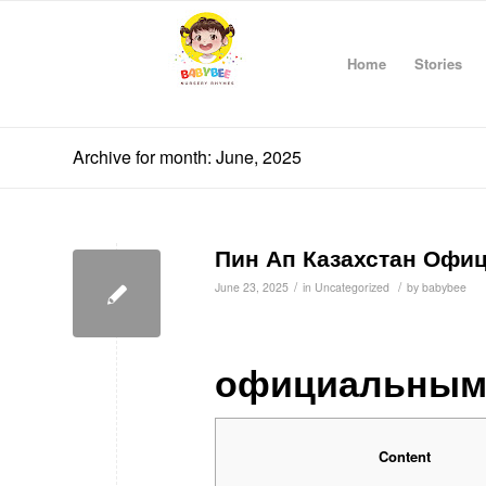
Home
Stories
Archive for month: June, 2025
Пин Ап Казахстан Офиц
/
/
June 23, 2025
in
Uncategorized
by
babybee
официальным 
Content