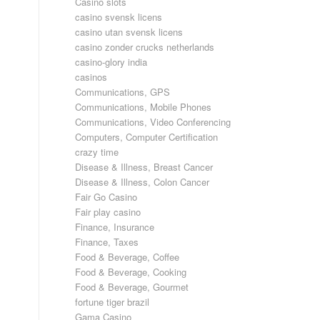
Casino slots
casino svensk licens
casino utan svensk licens
casino zonder crucks netherlands
casino-glory india
casinos
Communications, GPS
Communications, Mobile Phones
Communications, Video Conferencing
Computers, Computer Certification
crazy time
Disease & Illness, Breast Cancer
Disease & Illness, Colon Cancer
Fair Go Casino
Fair play casino
Finance, Insurance
Finance, Taxes
Food & Beverage, Coffee
Food & Beverage, Cooking
Food & Beverage, Gourmet
fortune tiger brazil
Gama Casino