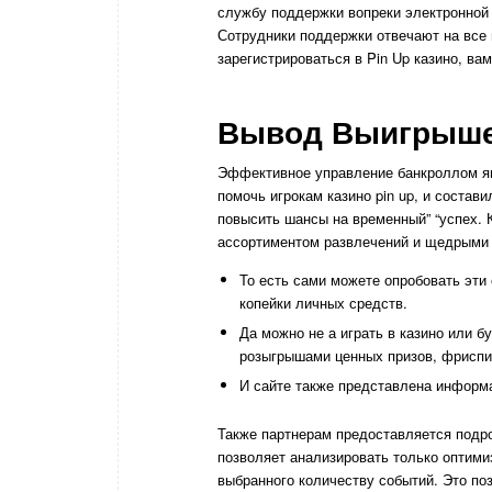
службу поддержки вопреки электронной 
Сотрудники поддержки отвечают на все
зарегистрироваться в Pin Up казино, ва
Вывод Выигрыш
Эффективное управление банкроллом яв
помочь игрокам казино pin up, и соста
повысить шансы на временный” “успех. 
ассортиментом развлечений и щедрыми 
То есть сами можете опробовать эти
копейки личных средств.
Да можно не а играть в казино или б
розыгрышами ценных призов, фриспи
И сайте также представлена информа
Также партнерам предоставляется подро
позволяет анализировать только оптими
выбранного количеству событий. Это по